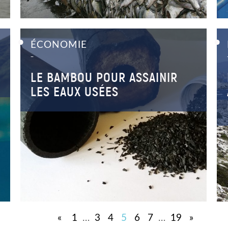
ÉCONOMIE
–
LE BAMBOU POUR ASSAINIR
LES EAUX USÉES
«
1
…
3
4
5
6
7
…
19
»