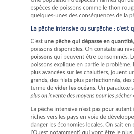
Une population d’espèces marines qui de
espèces de poissons comme le thon rouge
quelques-unes des conséquences de la pê
La pêche intensive ou surpêche : c’est q
C’est
une pêche qui dépasse en quantité
poissons disponibles. On constate au niv
poissons
qui peuvent être consommés. Le
poissons explique en partie le problème.
plus avancées sur les chalutiers, jouent u
grands, des filets plus perfectionnés, de
terme de
vider les océans
. Un paradoxe s
plus on invente des moyens pour les pêcher 
La pêche intensive n’est pas pour autant il
riches vers les pays en voie de développe
danger les économies locales. On sait en 
l’Ouest notamment) qui vont être le plus