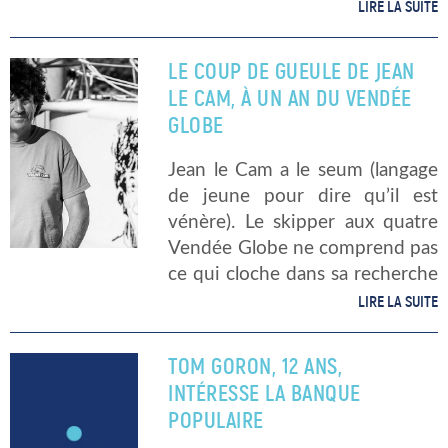
Bellion, l’émotion pure au
LIRE LA SUITE
cinéma Eric Bellion s’est filmé
lors du Vendée Globe 2016. […]
LE COUP DE GUEULE DE JEAN
LE CAM, À UN AN DU VENDÉE
GLOBE
Jean le Cam a le seum (langage
de jeune pour dire qu’il est
vénère). Le skipper aux quatre
Vendée Globe ne comprend pas
ce qui cloche dans sa recherche
de sponsors. Il a pourtant de
LIRE LA SUITE
nombreuses cartes en mains
pour […]
TOM GORON, 12 ANS,
INTÉRESSE LA BANQUE
POPULAIRE