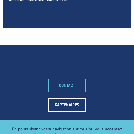
– FACEBOOK –
CONTACT
POUR LIKER
TA MER
PARTENAIRES
J'AIME
En poursuivant votre navigation sur ce site, vous acceptez