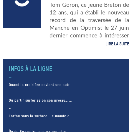
Tom Goron, ce jeune Breton de
12 ans, qui a établi le nouveau
record de la traversée de la
Manche en Optimist le 27 juin
dernier commence à intéresser
les entreprises. Le jeune skipper
LIRE LA SUITE
malouin, qui s’entraîne à Saint-
Suliac, traverse, […]
INFOS À LA LIGNE
Quand la croisière devient une autr...
Où partir surfer selon son niveau… ...
Corfou sous la surface : le monde d...
Île de Ré : entre mer, nature et ar...