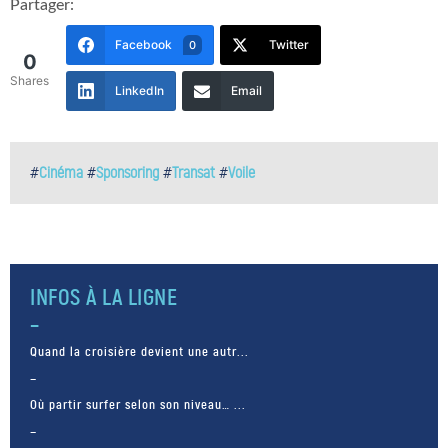
Partager:
Facebook
Twitter
0
0
Shares
LinkedIn
Email
#
Cinéma
#
Sponsoring
#
Transat
#
Voile
INFOS À LA LIGNE
Quand la croisière devient une autr...
Où partir surfer selon son niveau… ...