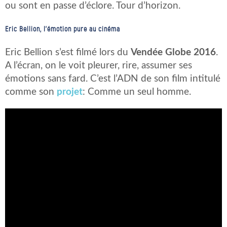
ou sont en passe d’éclore. Tour d’horizon.
Eric Bellion, l’émotion pure au cinéma
Eric Bellion s’est filmé lors du
Vendée Globe 2016
.
A l’écran, on le voit pleurer, rire, assumer ses
émotions sans fard. C’est l’ADN de son film intitulé
comme son
projet
: Comme un seul homme.