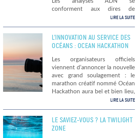
Les analyses ADN se
conforment aux dires de
l’anthropologue Thor
LIRE LA SUITE
Heyerdahl. Il nous reste à savoir
lequel des deux tribus a
L’INNOVATION AU SERVICE DES
effectué cette étonnante
OCÉANS : OCEAN HACKATHON
traversée du Pacifique. Bref […]
Les organisateurs officiels
viennent d’annoncer la nouvelle
avec grand soulagement : le
marathon créatif nommé Océan
Hackathon aura bel et bien lieu,
malgré les inquiétudes à ce
LIRE LA SUITE
sujet dues au COVID-19.
Qu’est-ce que l’Océan
LE SAVIEZ-VOUS ? LA TWILIGHT
Hackathon ? L’Océan
ZONE
Hackathon est un […]