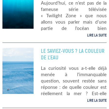
Aujourd’hui, ce n’est pas de la
fameuse série télévisée
« Twilight Zone » que nous
allons vous parler mais d’une
partie de l’océan bien
mystérieuse… Connaissez-vous
LIRE LA SUITE
la zone crépusculaire, ce
royaume immense et inexploré
LE SAVIEZ-VOUS ? LA COULEUR
? Le saviez-vous ? 1. Une
DE L’EAU
profondeur extrême […]
La curiosité vous a-t-elle déjà
menée à l’immanquable
question, souvent restée sans
réponse : de quelle couleur est
réellement la mer ? Est-elle
bleue, ou est-elle transparente ?
LIRE LA SUITE
Nos éléments de réponse ! La