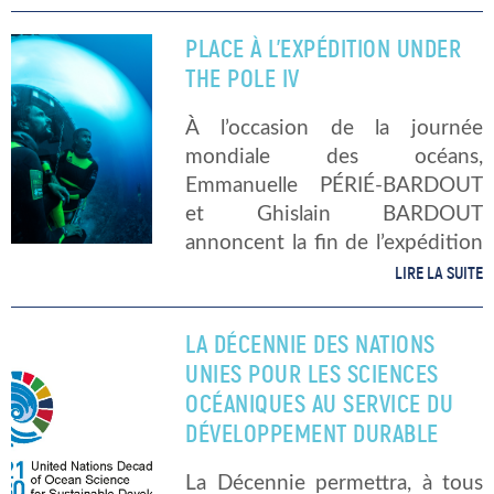
réchauffement des
températures de la planète.
PLACE À L’EXPÉDITION UNDER
Différentes mesures en vue de
THE POLE IV
réduire les émissions de gaz à
effet de serre […]
À l’occasion de la journée
mondiale des océans,
Emmanuelle PÉRIÉ-BARDOUT
et Ghislain BARDOUT
annoncent la fin de l’expédition
UNDER THE POLE III, après
LIRE LA SUITE
quatre années d’explorations
sous-marines de l’Arctique à la
LA DÉCENNIE DES NATIONS
Polynésie française. Ils se
UNIES POUR LES SCIENCES
tournent désormais vers le
OCÉANIQUES AU SERVICE DU
nouveau […]
DÉVELOPPEMENT DURABLE
La Décennie permettra, à tous