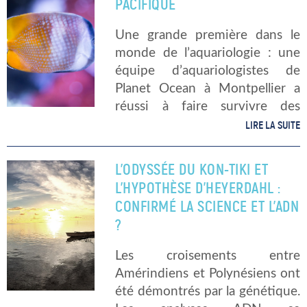
PACIFIQUE
Une grande première dans le
monde de l’aquariologie : une
équipe d’aquariologistes de
Planet Ocean à Montpellier a
réussi à faire survivre des
chimères du Pacifique pendant
LIRE LA SUITE
plus d’un an en captivité. Cet
exploit est d’autant plus
L’ODYSSÉE DU KON-TIKI ET
incroyable compte tenu […]
L’HYPOTHÈSE D’HEYERDAHL :
CONFIRMÉ LA SCIENCE ET L’ADN
?
Les croisements entre
Amérindiens et Polynésiens ont
été démontrés par la génétique.