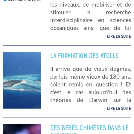
les niveaux, de mobiliser et de
stimuler la recherche
interdisciplinaire en sciences
océaniques ainsi que de lui
donner les moyens nécessaires,
LIRE LA SUITE
afin de créer un terrain
favorable à la fourniture, en
LA FORMATION DES ATOLLS
temps utile, des données, […]
Il arrive que de vieux dogmes,
parfois même vieux de 180 ans,
soient remis en question ! Et
c’est le cas aujourd’hui des
théories de Darwin sur la
formation des atolls.
LIRE LA SUITE
L’hypothèse de l’origine
volcanique des barrières de
DES BÉBÉS CHIMÈRES DANS LE
coraux vient […]