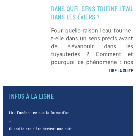
couleur de l’eau : une réflexion
DANS QUEL SENS TOURNE L’EAU
[…]
DANS LES ÉVIERS ?
Pour quelle raison l’eau tourne-
t-elle dans un sens précis avant
de s’évanouir dans les
tuyauteries ? Comment et
pourquoi ce phénomène : nos
éléments de réponse ! Un sens
LIRE LA SUITE
orienté par la localisation
géographique ? Il y a une chose
[…]
INFOS À LA LIGNE
Lire l’océan : ce que la forme d’un...
Quand la croisière devient une autr...