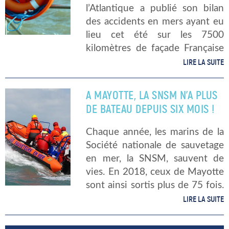
l’Atlantique a publié son bilan
des accidents en mers ayant eu
lieu cet été sur les 7500
kilomètres de façade Française
de l’Océan Atlantique. Entre le
LIRE LA SUITE
1er juin et le 30 septembre
2019, ce sont 2 […]
A MAYOTTE, LA SNSM N’A PLUS
DE BATEAU DEPUIS SIX MOIS !
Chaque année, les marins de la
Société nationale de sauvetage
en mer, la SNSM, sauvent de
vies. En 2018, ceux de Mayotte
sont ainsi sortis plus de 75 fois.
Mais pour cela, il leur faut un
LIRE LA SUITE
bateau. Or, les 38 […]