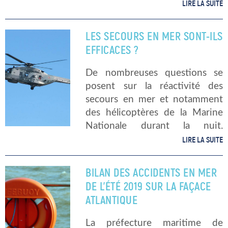
perdues dans l’océan…
LIRE LA SUITE
Cependant, un groupe de
chercheurs de l’Institut de
LES SECOURS EN MER SONT-ILS
technologie du Massachusetts
EFFICACES ?
(MIT) ont mis au […]
De nombreuses questions se
posent sur la réactivité des
secours en mer et notamment
des hélicoptères de la Marine
Nationale durant la nuit.
Efficace ou non ? Ces temps de
LIRE LA SUITE
réaction seraient trop long
selon l’association du Finistère
BILAN DES ACCIDENTS EN MER
Mor-Glaz et […]
DE L’ÉTÉ 2019 SUR LA FAÇACE
ATLANTIQUE
La préfecture maritime de