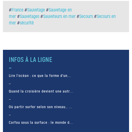
#
France
#
Sauvetage
#
Sauvetage en
mer
#
Sauvetages
#
Sauveteurs en mer
#
Secours
#
Secours en
mer
#
sécurité
INFOS À LA LIGNE
Lire l’océan : ce que la forme d’un...
Quand la croisière devient une autr...
Où partir surfer selon son niveau… ...
Corfou sous la surface : le monde d...