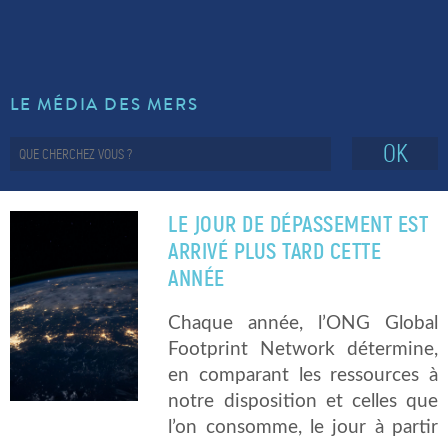
LE MÉDIA DES MERS
OK
LE JOUR DE DÉPASSEMENT EST
ARRIVÉ PLUS TARD CETTE
ANNÉE
Chaque année, l’ONG Global
Footprint Network détermine,
en comparant les ressources à
notre disposition et celles que
l’on consomme, le jour à partir