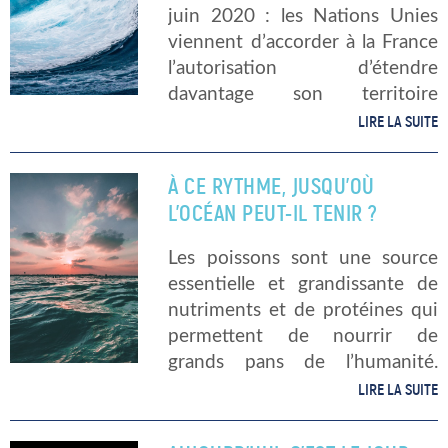
juin 2020 : les Nations Unies
viennent d’accorder à la France
l’autorisation d’étendre
davantage son territoire
maritime. Quelle est la taille du
LIRE LA SUITE
territoire sous-marin français ?
En matière de superficie de
À CE RYTHME, JUSQU’OÙ
territoire sous-marin, la France
L’OCÉAN PEUT-IL TENIR ?
[…]
Les poissons sont une source
essentielle et grandissante de
nutriments et de protéines qui
permettent de nourrir de
grands pans de l’humanité.
Intelligemment exploité, l’océan
LIRE LA SUITE
aurait la capacité de fournir
jusqu’à six fois plus de