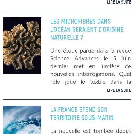
duquel nous vivons « à crédit ».
LIRE LA SUITE
A titre d’exemple, en 1970 la
date de dépassement était le 29
LES MICROFIBRES DANS
[…]
L’OCÉAN SERAIENT D’ORIGINE
NATURELLE ?
Une étude parue dans la revue
Science Advances le 5 juin
dernier met en lumière de
nouvelles interrogations. Quel
rôle joue le textile dans la
pollution des océans ? En quoi
LIRE LA SUITE
consiste cette étude ? La
pollution aux microfibres de […]
LA FRANCE ÉTEND SON
TERRITOIRE SOUS-MARIN
La nouvelle est tombée début