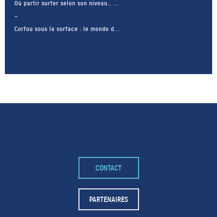
Où partir surfer selon son niveau… ...
Corfou sous la surface : le monde d...
– FACEBOOK –
CONTACT
POUR LIKER
TA MER
PARTENAIRES
J'AIME