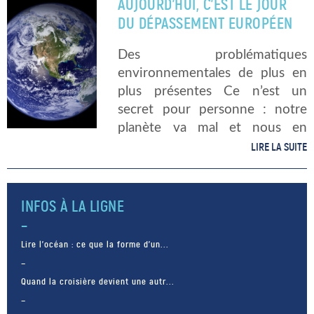
AUJOURD’HUI, C’EST LE JOUR
nourriture qu’il ne le fait […]
DU DÉPASSEMENT EUROPÉEN
Des problématiques
environnementales de plus en
plus présentes Ce n’est un
secret pour personne : notre
planète va mal et nous en
sommes tous responsables.
LIRE LA SUITE
Depuis quelques années, des
voix s’élèvent pour défendre
notre planète et nous faire
INFOS À LA LIGNE
comprendre que […]
Lire l’océan : ce que la forme d’un...
Quand la croisière devient une autr...