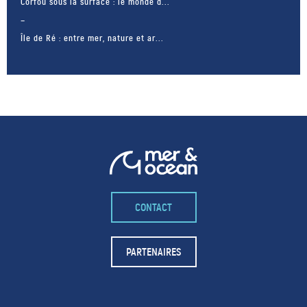
Corfou sous la surface : le monde d...
Île de Ré : entre mer, nature et ar...
CONTACT
– FACEBOOK –
POUR LIKER
PARTENAIRES
TA MER
J'AIME