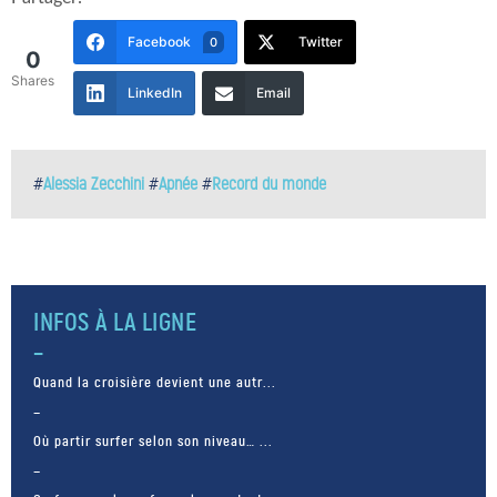
Facebook
Twitter
0
0
Shares
LinkedIn
Email
#
Alessia Zecchini
#
Apnée
#
Record du monde
INFOS À LA LIGNE
Quand la croisière devient une autr...
Où partir surfer selon son niveau… ...