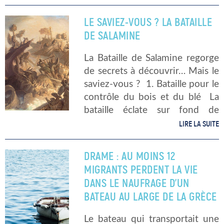
inondations dramatiques,
incendies incontrôlables…ont
LE SAVIEZ-VOUS ? LA BATAILLE
focalisé l’attention sur l’urgence
DE SALAMINE
de réduire l’émission de
carbone. […]
La Bataille de Salamine regorge
de secrets à découvrir… Mais le
saviez-vous ? 1. Bataille pour le
contrôle du bois et du blé La
bataille éclate sur fond de
révolte de l’Ionie (territoire
LIRE LA SUITE
situé à l’ouest de l’Asie mineure)
contre […]
DRAME : AU MOINS 12
MIGRANTS PERDENT LA VIE
DANS LE NAUFRAGE D’UN
BATEAU AU LARGE DE LA GRÈCE
Le bateau qui transportait une