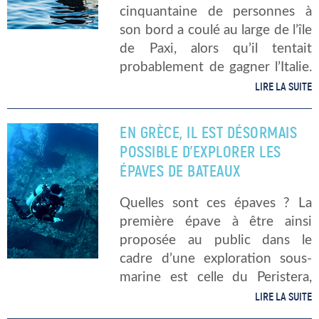
cinquantaine de personnes à
son bord a coulé au large de l’île
de Paxi, alors qu’il tentait
probablement de gagner l’Italie.
« Jusqu’ici 12 corps ont été
LIRE LA SUITE
retrouvés. Les opérations de
recherche et de secours […]
EN GRÈCE, IL EST DÉSORMAIS
POSSIBLE D’EXPLORER LES
ÉPAVES DE BATEAUX
Quelles sont ces épaves ? La
première épave à être ainsi
proposée au public dans le
cadre d’une exploration sous-
marine est celle du Peristera,
datant du Ve siècle av. JC,
LIRE LA SUITE
située proche du port de Steni