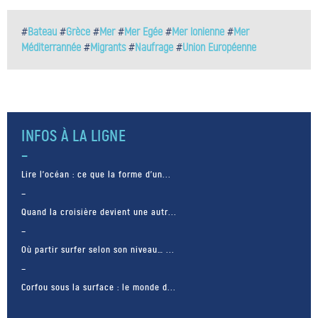
#
Bateau
#
Grèce
#
Mer
#
Mer Egée
#
Mer Ionienne
#
Mer
Méditerrannée
#
Migrants
#
Naufrage
#
Union Européenne
INFOS À LA LIGNE
Lire l’océan : ce que la forme d’un...
Quand la croisière devient une autr...
Où partir surfer selon son niveau… ...
Corfou sous la surface : le monde d...