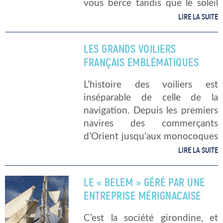
vous berce tandis que le soleil
se couche à l’horizon. Celui-ci
LIRE LA SUITE
peigne le ciel de teintes
chaudes et dorées. Ou peut-
LES GRANDS VOILIERS
être préférez-vous explorer les
FRANÇAIS EMBLÉMATIQUES
fjords […]
L’histoire des voiliers est
inséparable de celle de la
navigation. Depuis les premiers
navires des commerçants
d’Orient jusqu’aux monocoques
bourrés de technologie
LIRE LA SUITE
d’aujourd’hui, les choses ont
bien évolué. Néanmoins la base
LE « BELEM » GÉRÉ PAR UNE
commune demeure : ce joli
ENTREPRISE MÉRIGNACAISE
drapé qui se hisse en […]
C’est la société girondine, et