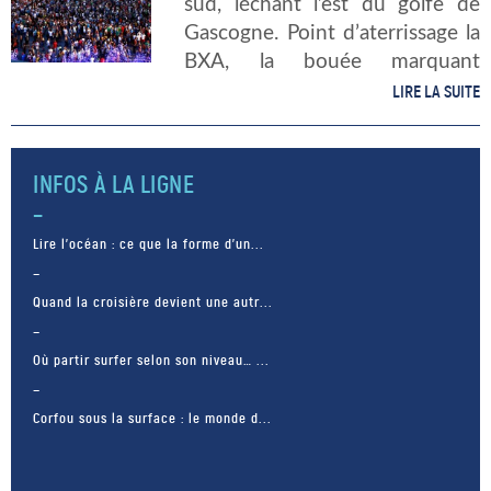
sud, léchant l’est du golfe de
Gascogne. Point d’aterrissage la
BXA, la bouée marquant
l’entrée de l’estuaire de la
LIRE LA SUITE
Gironde. Six grands voiliers
engagés dans la Tall Ship Regatta
[…]
INFOS À LA LIGNE
Lire l’océan : ce que la forme d’un...
Quand la croisière devient une autr...
Où partir surfer selon son niveau… ...
Corfou sous la surface : le monde d...