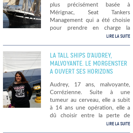
plus précisément basée à
Mérignac, Seat Tankers
Management qui a été choisie
pour prendre en charge la
gestion technique du trois-
LIRE LA SUITE
mâts. En effet, la Fondation
Belem donne à Seat Tankers
LA TALL SHIPS D’AUDREY,
Management la responsabilité
MALVOYANTE. LE MORGENSTER
de « la […]
A OUVERT SES HORIZONS
Audrey, 17 ans, malvoyante,
Corrézienne. Suite à une
tumeur au cerveau, elle a subit
à 14 ans une opération, elle a
dû choisir entre la perte de
l’usage de ses jambes ou la vue.
LIRE LA SUITE
Aujourd’hui, elle distingue les