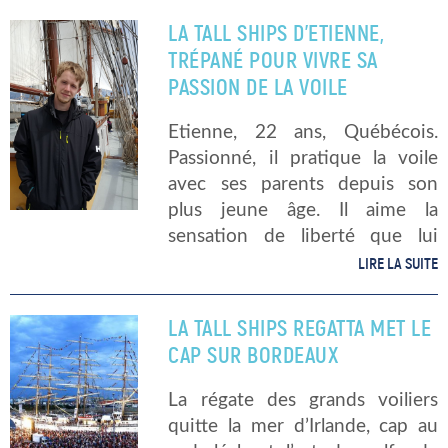
formes, les […]
LA TALL SHIPS D’ETIENNE,
TRÉPANÉ POUR VIVRE SA
PASSION DE LA VOILE
Etienne, 22 ans, Québécois.
Passionné, il pratique la voile
avec ses parents depuis son
plus jeune âge. Il aime la
sensation de liberté que lui
procure la navigation. Plus petit,
LIRE LA SUITE
ce fut aussi une échappatoire.
Épileptique, il était victime de
LA TALL SHIPS REGATTA MET LE
[…]
CAP SUR BORDEAUX
La régate des grands voiliers
quitte la mer d’Irlande, cap au