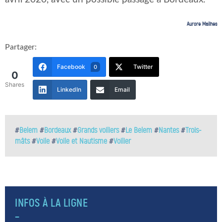
Aurore Mailhes
Partager:
Facebook
Twitter
0
0
Shares
LinkedIn
Email
#
Belem
#
Bordeaux
#
Grands voiliers
#
Le Belem
#
Nantes
#
Trois-
mâts
#
Voile
#
Voile et Nautisme
#
Voilier
INFOS À LA LIGNE