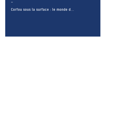
Corfou sous la surface : le monde d...
– FACEBOOK –
POUR LIKER
TA MER
J'AIME