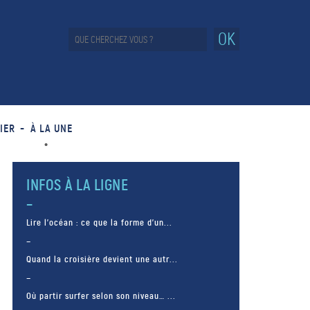
OK
IER
À LA UNE
INFOS À LA LIGNE
Lire l’océan : ce que la forme d’un...
Quand la croisière devient une autr...
Où partir surfer selon son niveau… ...