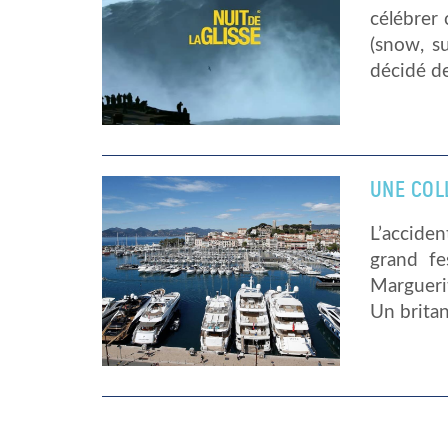
célébrer 
(snow, su
décidé de
UNE COLL
L’accide
grand fe
Margueri
Un britan