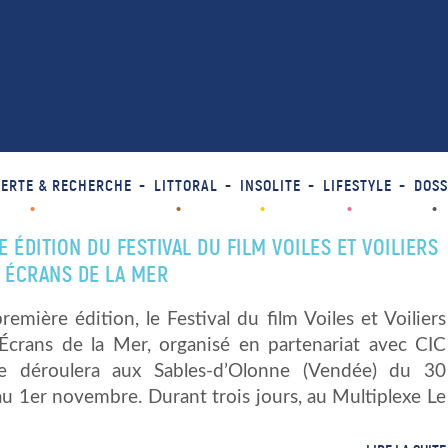
ERTE & RECHERCHE
LITTORAL
INSOLITE
LIFESTYLE
DOSS
 ÉDITION DU FESTIVAL DU FILM VOILES ET VOILIERS
S ÉCRANS DE LA MER
remière édition, le Festival du film Voiles et Voiliers
 Écrans de la Mer, organisé en partenariat avec CIC
e déroulera aux Sables-d’Olonne (Vendée) du 30
u 1er novembre. Durant trois jours, au Multiplexe Le