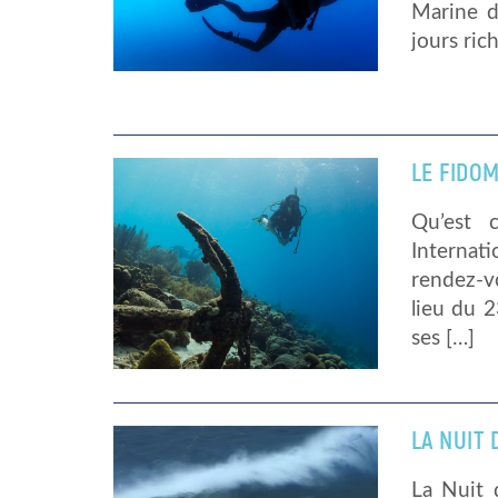
Marine d
jours ric
LE FIDO
Qu’est 
Internat
rendez-v
lieu du 
ses […]
LA NUIT 
La Nuit 