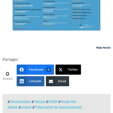
Myléa Monclin
Partager:
Facebook
Twitter
0
0
Shares
LinkedIn
Email
#
Documentaire
#
Festival
#
FIDOM
#
Musée Mer
Marine
#
Océans
#
Préservation de l'environnement