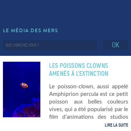
LE MÉDIA DES MERS
OK
LES POISSONS CLOWNS
AMENÉS À L’EXTINCTION
Le poisson-clown, aussi appelé
Amphiprion percula est ce petit
poisson aux belles couleurs
vives, qui a été popularisé par le
film d’animations des studios
Disney , « le Monde de Nemo ».
LIRE LA SUITE