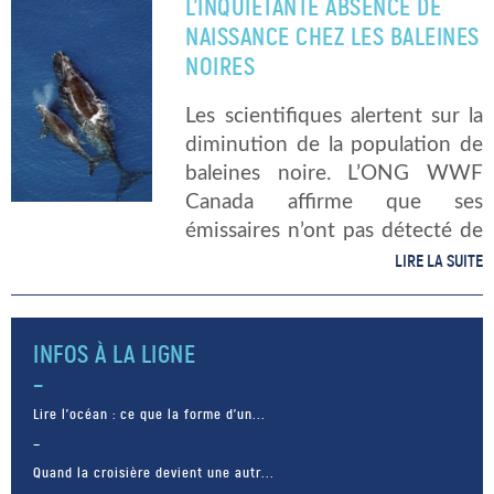
L’INQUIÉTANTE ABSENCE DE
marsouins du Pacifique ? […]
NAISSANCE CHEZ LES BALEINES
NOIRES
Les scientifiques alertent sur la
diminution de la population de
baleines noire. L’ONG WWF
Canada affirme que ses
émissaires n’ont pas détecté de
traces de petits, « veaux », aux
LIRE LA SUITE
côtés de leurs mères cet hiver
dans l’Atlantique Nord. Or c’est
la […]
INFOS À LA LIGNE
Lire l’océan : ce que la forme d’un...
Quand la croisière devient une autr...