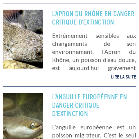
Il en existe une trentaine
d’espèces essentiellement
L’APRON DU RHÔNE EN DANGER
présentes dans les […]
CRITIQUE D’EXTINCTION
Extrêmement sensibles aux
changements de son
environnement, l’Apron du
Rhône, un poisson d’eau douce,
est aujourd’hui gravement
menacé d’extinction.
LIRE LA SUITE
Explication. Mode de vie
L’Apron du Rhône, ou Zingel
L’ANGUILLE EUROPÉENNE EN
Asper, est un poisson d’une
DANGER CRITIQUE
vingtaine de centimètres,
D’EXTINCTION
évoluant exclusivement dans les
[…]
L’anguille européenne est un
poisson migrateur. C’est le seul