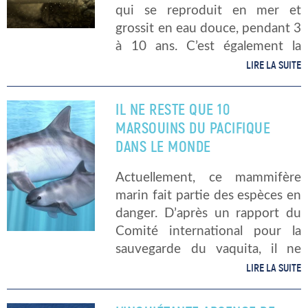
qui se reproduit en mer et
grossit en eau douce, pendant 3
à 10 ans. C’est également la
seule représentante des
LIRE LA SUITE
anguillidés au sein de l’Europe.
L’anguille européenne a une
IL NE RESTE QUE 10
apparence […]
MARSOUINS DU PACIFIQUE
DANS LE MONDE
Actuellement, ce mammifère
marin fait partie des espèces en
danger. D’après un rapport du
Comité international pour la
sauvegarde du vaquita, il ne
resterait qu’une dizaine
LIRE LA SUITE
d’individus encore en vie.
Pourquoi reste t-il si peu de