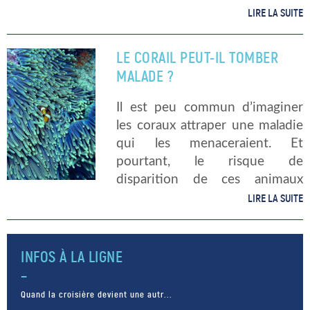
pêche, révèle Greenpeace dans
LIRE LA SUITE
un rapport publié le 6
novembre. La plupart de ces
LE CORAIL PEUT-IL TOMBER
débris en plastique viennent
MALADE ?
[…]
Il est peu commun d’imaginer
les coraux attraper une maladie
qui les menaceraient. Et
pourtant, le risque de
disparition de ces animaux
marins est gravement accentué
LIRE LA SUITE
par plusieurs facteurs
anthropiques. La richesse des
récifs coralliens Contrairement
INFOS À LA LIGNE
à de nombreuses idées […]
Quand la croisière devient une autr...