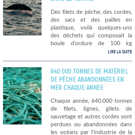
Des filets de pêche, des cordes,
des sacs et des pailles en
plastique, voilà quelques-uns
des déchets qui composait la
boule d’ordure de 100 kg
retrouvée dans le ventre d’un
LIRE LA SUITE
cachalot. Le cétacé s’est échoué
jeudi 28 Novembre sur l’île de
640 000 TONNES DE MATÉRIEL
[…]
DE PÊCHE ABANDONNÉES EN
MER CHAQUE ANNÉE
Chaque année, 640.000 tonnes
de filets, lignes, gilets de
sauvetage et autres cordes sont
perdues ou abandonnées dans
les océans par l’industrie de la