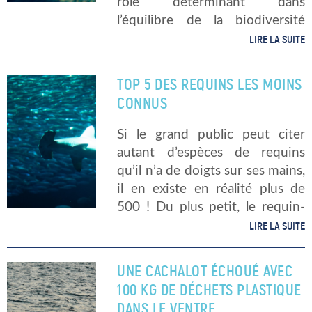
rôle déterminant dans
l’équilibre de la biodiversité
sous-marine mais également
LIRE LA SUITE
dans l’écosystème général.
Pourtant, la communauté
TOP 5 DES REQUINS LES MOINS
scientifique se désole d’une
CONNUS
découverte peu réjouissante. Le
nombre de […]
Si le grand public peut citer
autant d’espèces de requins
qu’il n’a de doigts sur ses mains,
il en existe en réalité plus de
500 ! Du plus petit, le requin-
chat pygmée qui ne mesure
LIRE LA SUITE
que 20 cm, aux 15 mètres […]
UNE CACHALOT ÉCHOUÉ AVEC
100 KG DE DÉCHETS PLASTIQUE
DANS LE VENTRE