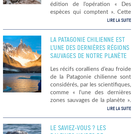
édition de l’opération « Des
espèces qui comptent ». Cette
opération vise au suivi de la
LIRE LA SUITE
population de trois espèces
protégées et emblématiques de
LA PATAGONIE CHILIENNE EST
la Méditerranée : […]
L’UNE DES DERNIÈRES RÉGIONS
SAUVAGES DE NOTRE PLANÈTE
Les récifs coralliens d’eau froide
de la Patagonie chilienne sont
considérés, par les scientifiques,
comme « l’une des dernières
zones sauvages de la planète ».
Pourtant, les changements
LIRE LA SUITE
climatiques et l’industrie ont un
impact important sur cet
LE SAVIEZ-VOUS ? LES
environnement et « De