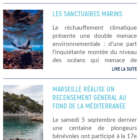
mensurations vraiment hors du
commun. En effet, une baleine
LES SANCTUAIRES MARINS
bleue […]
Le réchauffement climatique
présente une double menace
environnementale : d’une part
l’inquiétante montée du niveau
des océans qui menace de
submersion différentes régions
LIRE LA SUITE
côtières de par le monde et,
d’autre part la disparition
MARSEILLE RÉALISE UN
d’écosystèmes marins entiers.
RECENSEMENT GÉNÉRAL AU
Afin de préserver la biodiversité
FOND DE LA MÉDITERRANÉE
[…]
Le samedi 5 septembre dernier
une centaine de plongeurs
bénévoles ont participé à la 17e