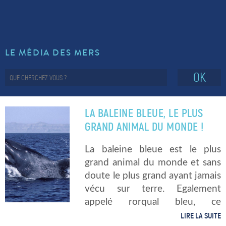
LE MÉDIA DES MERS
OK
LA BALEINE BLEUE, LE PLUS
GRAND ANIMAL DU MONDE !
La baleine bleue est le plus
grand animal du monde et sans
doute le plus grand ayant jamais
vécu sur terre. Egalement
appelé rorqual bleu, ce
mammifère marin affiche des
LIRE LA SUITE