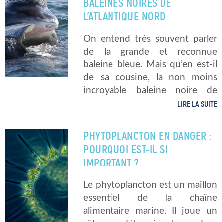
BALEINES NOIRES DE
nombreux organismes ne […]
L’ATLANTIQUE NORD
On entend très souvent parler
de la grande et reconnue
baleine bleue. Mais qu’en est-il
de sa cousine, la non moins
incroyable baleine noire de
l’Atlantique Nord ? Aujourd’hui,
LIRE LA SUITE
Mer & Océan vous propose de
découvrir quelques
PHYTOPLANCTON EN DANGER :
caractéristiques sur les […]
POURQUOI EST-IL SI
IMPORTANT ?
Le phytoplancton est un maillon
essentiel de la chaîne
alimentaire marine. Il joue un