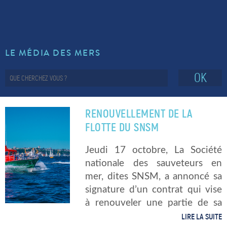
LE MÉDIA DES MERS
OK
RENOUVELLEMENT DE LA
FLOTTE DU SNSM
Jeudi 17 octobre, La Société
nationale des sauveteurs en
mer, dites SNSM, a annoncé sa
signature d’un contrat qui vise
à renouveler une partie de sa
flotte (environ 70 bateaux) et
LIRE LA SUITE