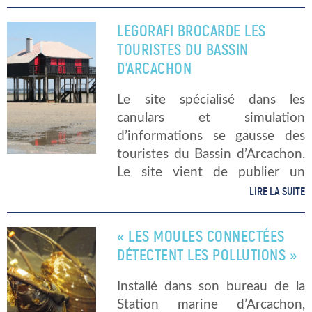
ce, au cours des 10 prochaines
années. Un contrat […]
LEGORAFI BROCARDE LES
TOURISTES DU BASSIN
D’ARCACHON
Le site spécialisé dans les
canulars et simulation
d’informations se gausse des
touristes du Bassin d’Arcachon.
Le site vient de publier un
article intitulé « Bassin
LIRE LA SUITE
d’Arcachon : Pour satisfaire les
Parisiens, la préfecture va
« LES MOULES CONNECTÉES
mettre en place deux marées
DÉTECTENT LES POLLUTIONS »
hautes […]
Installé dans son bureau de la
Station marine d’Arcachon,