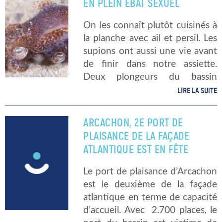
EN PLEIN ÉBAT SEXUEL
« J’ai photographié […]
On les connaît plutôt cuisinés à
la planche avec ail et persil. Les
supions ont aussi une vie avant
de finir dans notre assiette.
Deux plongeurs du bassin
d’Arcachon ont filmé les ébats
LIRE LA SUITE
sexuels de deux sépioles
dimanche 22 avril. […]
ARCACHON, 2E PORT DE
PLAISANCE DE LA FAÇADE
ATLANTIQUE EST EN FÊTE
Le port de plaisance d’Arcachon
est le deuxième de la façade
atlantique en terme de capacité
d’accueil. Avec 2.700 places, le