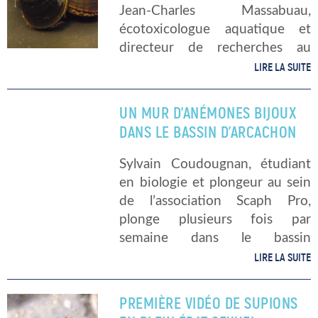
Jean-Charles Massabuau,
écotoxicologue aquatique et
directeur de recherches au
CNRS, a mis en place une
LIRE LA SUITE
première mondiale: la
surveillance des eaux par des
UN MUR D’ANÉMONES BIJOUX
mollusques connectés. Il a mis
DANS LE BASSIN D’ARCACHON
en place le […]
Sylvain Coudougnan, étudiant
en biologie et plongeur au sein
de l’association Scaph Pro,
plonge plusieurs fois par
semaine dans le bassin
d’Arcachon. Il plonge
LIRE LA SUITE
régulièrement la nuit et ramène
bien souvent de très belles
PREMIÈRE VIDÉO DE SUPIONS
images des fonds arcachonnais.