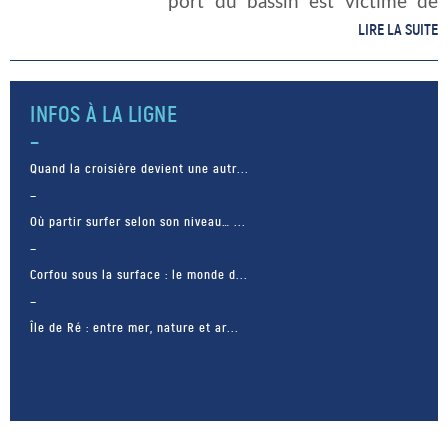
port du bassin est victime de
son succès, il faut attendre
LIRE LA SUITE
entre 25 et 30 ans pour espérer
y […]
INFOS À LA LIGNE
Quand la croisière devient une autr...
Où partir surfer selon son niveau… ...
Corfou sous la surface : le monde d...
Île de Ré : entre mer, nature et ar...