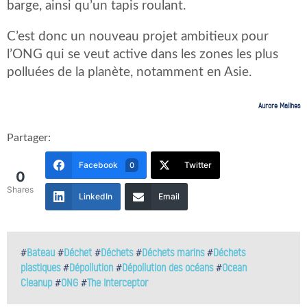
barge, ainsi qu’un tapis roulant.
C’est donc un nouveau projet ambitieux pour
l’ONG qui se veut active dans les zones les plus
polluées de la planète, notamment en Asie.
Aurore Mailhes
Partager:
Facebook
Twitter
0
0
Shares
LinkedIn
Email
#
Bateau
#
Déchet
#
Déchets
#
Déchets marins
#
Déchets
plastiques
#
Dépollution
#
Dépollution des océans
#
Ocean
Cleanup
#
ONG
#
The Interceptor