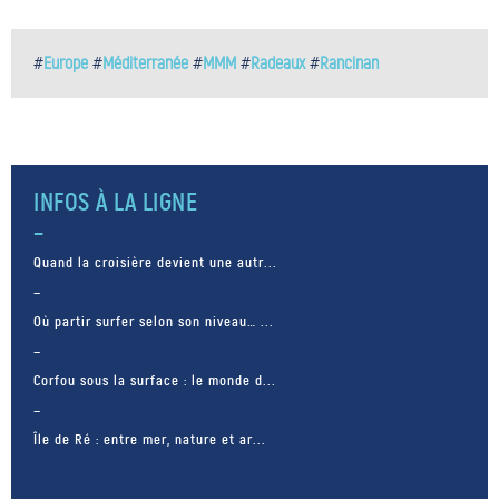
#
Europe
#
Méditerranée
#
MMM
#
Radeaux
#
Rancinan
INFOS À LA LIGNE
Quand la croisière devient une autr...
Où partir surfer selon son niveau… ...
Corfou sous la surface : le monde d...
Île de Ré : entre mer, nature et ar...