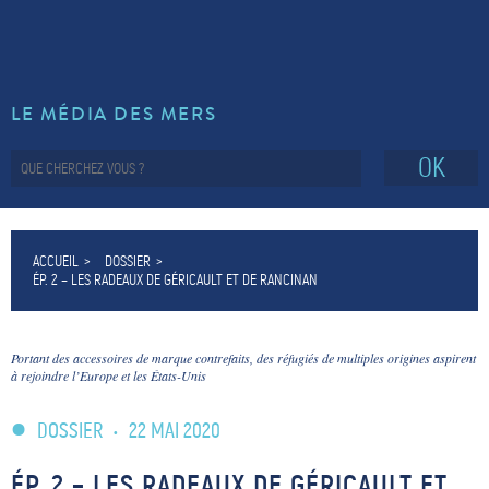
LE MÉDIA DES MERS
OK
ACCUEIL
DOSSIER
ÉP. 2 – LES RADEAUX DE GÉRICAULT ET DE RANCINAN
Portant des accessoires de marque contrefaits, des réfugiés de multiples origines aspirent
à rejoindre l’Europe et les États-Unis
DOSSIER
•
22 MAI 2020
ÉP. 2 – LES RADEAUX DE GÉRICAULT ET