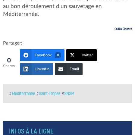
au bon déroulement d’un sauvetage en
Méditerranée.
Gaëlle Richard
Partager:
Facebook
Twitter
0
0
Shares
LinkedIn
Email
#
Méditerranée
#
Saint-Tropez
#
SNSM
INFOS À LA LIGNE