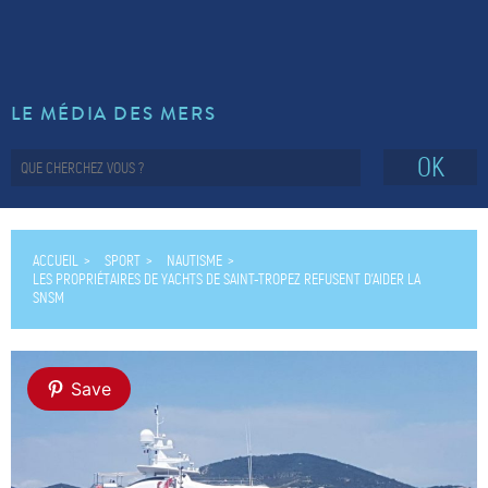
LE MÉDIA DES MERS
OK
ACCUEIL
SPORT
NAUTISME
LES PROPRIÉTAIRES DE YACHTS DE SAINT-TROPEZ REFUSENT D’AIDER LA
SNSM
Save