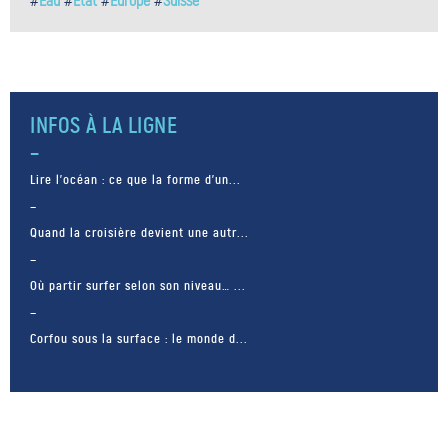
#
Eau
#
État
#
Europe
#
Suisse
INFOS À LA LIGNE
Lire l’océan : ce que la forme d’un...
Quand la croisière devient une autr...
Où partir surfer selon son niveau… ...
Corfou sous la surface : le monde d...