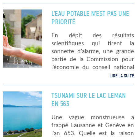
Suisse : Alaïa Bay. J’avais déjà
écrit […]
L’EAU POTABLE N’EST PAS UNE
PRIORITÉ
En dépit des résultats
scientifiques qui tirent la
sonnette d’alarme, une grande
partie de la Commission pour
l’économie du conseil national
n’est pas convaincue suite à la
LIRE LA SUITE
protection de l’eau potable
contre les excédents de
TSUNAMI SUR LE LAC LEMAN
fertilisants et les pesticides. En
EN 563
[…]
Une vague monstrueuse a
frappé Lausanne et Genève en
l’an 653. Quelle est la raison