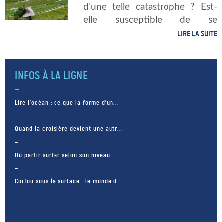
d’une telle catastrophe ? Est-
elle susceptible de se
reproduire ? Comment a-t-on
LIRE LA SUITE
prouvé son existence ? Par le
plus grand des hasards, les
géologues de […]
INFOS À LA LIGNE
Lire l’océan : ce que la forme d’un...
Quand la croisière devient une autr...
Où partir surfer selon son niveau… ...
Corfou sous la surface : le monde d...