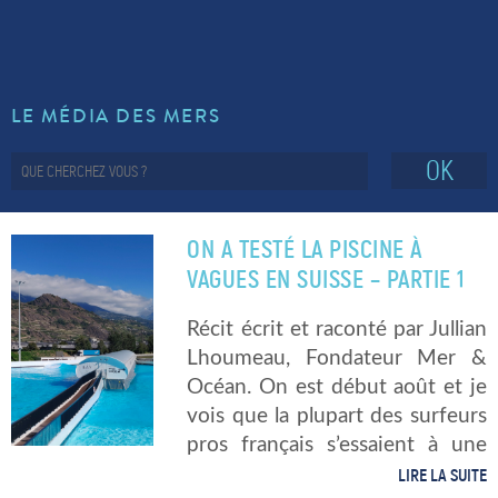
LE MÉDIA DES MERS
OK
ON A TESTÉ LA PISCINE À
VAGUES EN SUISSE – PARTIE 1
Récit écrit et raconté par Jullian
Lhoumeau, Fondateur Mer &
Océan. On est début août et je
vois que la plupart des surfeurs
pros français s’essaient à une
nouvelle piscine à vagues en
LIRE LA SUITE