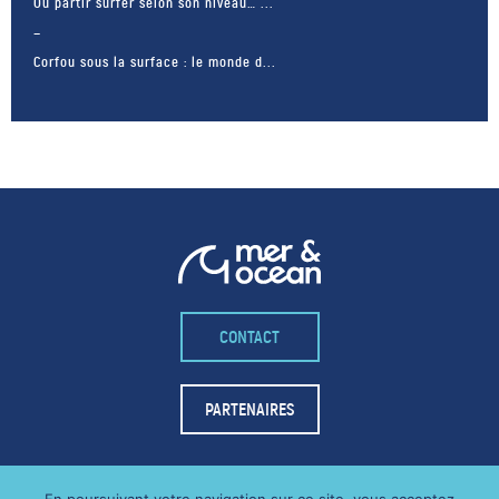
Où partir surfer selon son niveau… ...
Corfou sous la surface : le monde d...
CONTACT
– FACEBOOK –
POUR LIKER
PARTENAIRES
TA MER
J'AIME