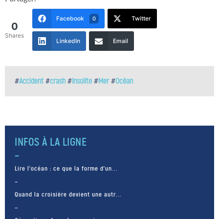
Facebook
Twitter
0
0
Shares
LinkedIn
Email
#
Accident
#
crash
#
Insolite
#
Mer
#
Océan
INFOS À LA LIGNE
Lire l’océan : ce que la forme d’un...
Quand la croisière devient une autr...