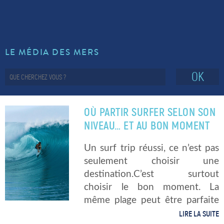
LE MÉDIA DES MERS
OK
OÙ PARTIR SURFER SELON SON
NIVEAU… ET AU BON MOMENT
Un surf trip réussi, ce n’est pas
seulement choisir une
destination.C’est surtout
choisir le bon moment. La
même plage peut être parfaite
pour un débutant… ou
LIRE LA SUITE