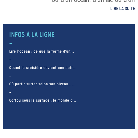
ou d’un océan, d’un lac ou d’un
étang. Il existe même plusieurs
LIRE LA SUITE
classifications qui révèlent les
divergences […]
INFOS À LA LIGNE
Lire l’océan : ce que la forme d’un...
Quand la croisière devient une autr...
Où partir surfer selon son niveau… ...
Corfou sous la surface : le monde d...