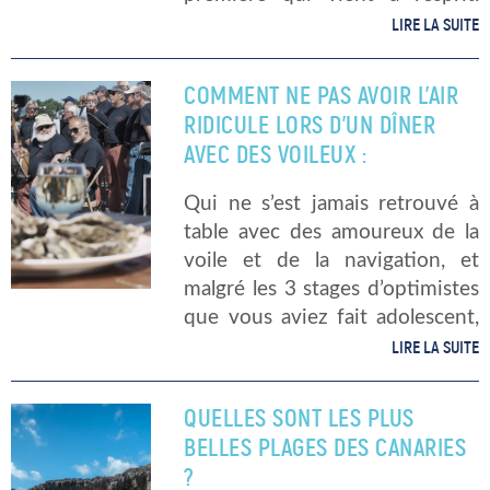
Cependant, pour les aventuriers
LIRE LA SUITE
qui cherchent à explorer des
territoires moins
COMMENT NE PAS AVOIR L’AIR
conventionnels, la France offre
RIDICULE LORS D’UN DÎNER
un terrain […]
AVEC DES VOILEUX :
Qui ne s’est jamais retrouvé à
table avec des amoureux de la
voile et de la navigation, et
malgré les 3 stages d’optimistes
que vous aviez fait adolescent,
cela fait bien longtemps que
LIRE LA SUITE
vos souvenirs ont dépassé
l’horizon de votre […]
QUELLES SONT LES PLUS
BELLES PLAGES DES CANARIES
?