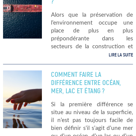
?
Alors que la préservation de
l’environnement occupe une
place de plus en plus
prépondérante dans les
secteurs de la construction et
du génie maritime. La société
LIRE LA SUITE
Poralu émerge comme un
leader incontesté en tant que
COMMENT FAIRE LA
constructeur de marinas sur
DIFFÉRENCE ENTRE OCÉAN,
mesure […]
MER, LAC ET ÉTANG ?
Si la première différence se
situe au niveau de la superficie,
il n’est pas toujours facile de
bien définir s’il s’agit d’une mer