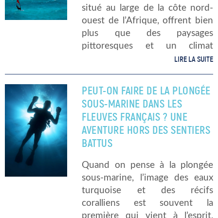
situé au large de la côte nord-
ouest de l’Afrique, offrent bien
plus que des paysages
pittoresques et un climat
tropical agréable. Pour les
LIRE LA SUITE
passionnés de sports nautiques,
ces îles sont un véritable
PEUT-ON FAIRE DE LA PLONGÉE
paradis. Avec des […]
SOUS-MARINE DANS LES
FLEUVES FRANÇAIS ? UNE
AVENTURE HORS DES SENTIERS
BATTUS
Quand on pense à la plongée
sous-marine, l’image des eaux
turquoise et des récifs
coralliens est souvent la
première qui vient à l’esprit.