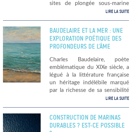
sites de plongée sous-marine
exceptionnels. Que vous soyez
LIRE LA SUITE
un plongeur débutant ou
expérimenté, vous trouverez
BAUDELAIRE ET LA MER : UNE
des spots qui répondent à vos
EXPLORATION POÉTIQUE DES
attentes. Voici […]
PROFONDEURS DE L’ÂME
Charles Baudelaire, poète
emblématique du XIXe siècle, a
légué à la littérature française
un héritage indélébile marqué
par la richesse de sa sensibilité
et la profondeur de ses
LIRE LA SUITE
réflexions. Parmi les thèmes
récurrents dans son œuvre, la
CONSTRUCTION DE MARINAS
mer occupe une […]
DURABLES ? EST-CE POSSIBLE