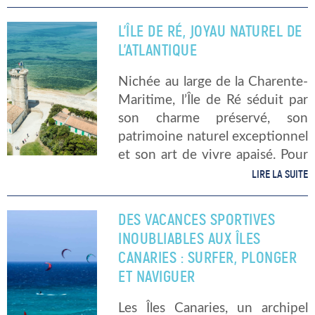
totalement impraticable
quelques mois plus tard. La clé,
L’ÎLE DE RÉ, JOYAU NATUREL DE
c’est de comprendre les saisons
L’ATLANTIQUE
de houle […]
Nichée au large de la Charente-
Maritime, l’Île de Ré séduit par
son charme préservé, son
patrimoine naturel exceptionnel
et son art de vivre apaisé. Pour
s’y immerger pleinement, rien
LIRE LA SUITE
ne vaut la location d’un
emplacement de camping : une
DES VACANCES SPORTIVES
manière authentique et
INOUBLIABLES AUX ÎLES
responsable de […]
CANARIES : SURFER, PLONGER
ET NAVIGUER
Les Îles Canaries, un archipel