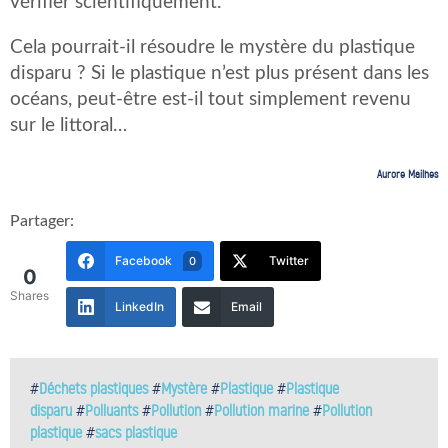
vérifier scientifiquement.
Cela pourrait-il résoudre le mystère du plastique
disparu ? Si le plastique n’est plus présent dans les
océans, peut-être est-il tout simplement revenu
sur le littoral…
Aurore Mailhes
Partager:
Facebook
Twitter
0
0
Shares
LinkedIn
Email
#
Déchets plastiques
#
Mystère
#
Plastique
#
Plastique
disparu
#
Polluants
#
Pollution
#
Pollution marine
#
Pollution
plastique
#
sacs plastique