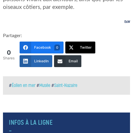
oiseaux côtiers, par exemple.
Ed.W
Partager:
Facebook
Twitter
0
0
Shares
LinkedIn
Email
#
Éolien en mer
#
Musée
#
Saint-Nazaire
INFOS À LA LIGNE