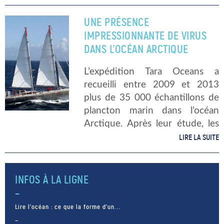
simplicité quotidienne.
Aujourd’hui, on vous emmène
UNE PRÉSENCE
dans le voyage du traitement
IMPRESSIONNANTE DE VIRUS
de l’eau. Pensez-y, […]
DANS L’OCÉAN ARCTIQUE
L’expédition Tara Oceans a
recueilli entre 2009 et 2013
plus de 35 000 échantillons de
plancton marin dans l’océan
Arctique. Après leur étude, les
scientifiques ont constaté qu’il
LIRE LA SUITE
était infesté d’un très grand
nombre de virus. Ils en ont
récemment […]
INFOS À LA LIGNE
Lire l’océan : ce que la forme d’un...