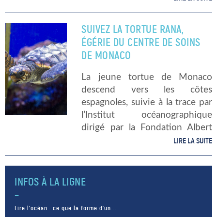
Les Basques sont les premiers
sur le marché avec, bien […]
SUIVEZ LA TORTUE RANA,
ÉGÉRIE DU CENTRE DE SOINS
DE MONACO
La jeune tortue de Monaco
descend vers les côtes
espagnoles, suivie à la trace par
l’Institut océanographique
dirigé par la Fondation Albert
1er. Son histoire a marqué
LIRE LA SUITE
l’établissement et le
scientifiques. En avril 2014,
Rana est trouvée dans le port
INFOS À LA LIGNE
[…]
Lire l’océan : ce que la forme d’un...