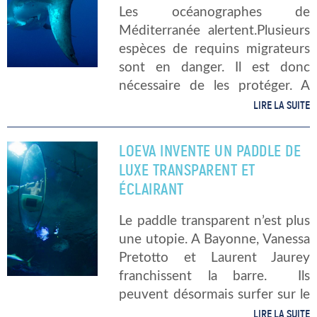
Les océanographes de
Méditerranée alertent.Plusieurs
espèces de requins migrateurs
sont en danger. Il est donc
nécessaire de les protéger. A
Monaco, les scientifiques
LIRE LA SUITE
appellent à leur protection.
« Plus de 200 millions de
LOEVA INVENTE UN PADDLE DE
requins sont péchés/an or ces
LUXE TRANSPARENT ET
espèces se reproduisent
ÉCLAIRANT
lentement. […]
Le paddle transparent n’est plus
une utopie. A Bayonne, Vanessa
Pretotto et Laurent Jaurey
franchissent la barre. Ils
peuvent désormais surfer sur le
line up du très haut de gamme.
LIRE LA SUITE