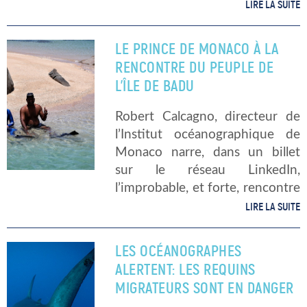
centre s’étend sur 550 m2.
LIRE LA SUITE
L’Institut Océanographique de
Monaco et son directeur,
LE PRINCE DE MONACO À LA
Olivier Dufourneaud, ont à
RENCONTRE DU PEUPLE DE
coeur de […]
L’ÎLE DE BADU
Robert Calcagno, directeur de
l’Institut océanographique de
Monaco narre, dans un billet
sur le réseau LinkedIn,
l’improbable, et forte, rencontre
entre le Prince Albert de
LIRE LA SUITE
Monaco et le peuple de l’Île de
Badu. Située au nord de
LES OCÉANOGRAPHES
l’Australie, cette île […]
ALERTENT: LES REQUINS
MIGRATEURS SONT EN DANGER