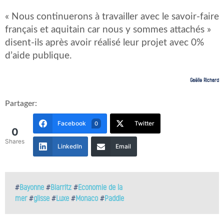
« Nous continuerons à travailler avec le savoir-faire
français et aquitain car nous y sommes attachés »
disent-ils après avoir réalisé leur projet avec 0%
d’aide publique.
Gaëlle Richard
Partager:
Facebook
Twitter
0
0
Shares
LinkedIn
Email
#
Bayonne
#
Biarritz
#
Economie de la
mer
#
glisse
#
Luxe
#
Monaco
#
Paddle