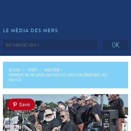
LE MÉDIA DES MERS
OK
ACCUEIL
SPORT
NAUTISME
COMMENT NE PAS AVOIR L’AIR RIDICULE LORS D’UN DÎNER AVEC DES
VOILEUX :
Save