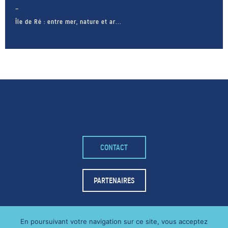
Île de Ré : entre mer, nature et ar...
CONTACT
– FACEBOOK –
POUR LIKER
PARTENAIRES
TA MER
J'AIME
En poursuivant votre navigation sur ce site, vous acceptez