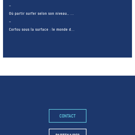
Où partir surfer selon son niveau… ...
Corfou sous la surface : le monde d...
– FACEBOOK –
CONTACT
POUR LIKER
TA MER