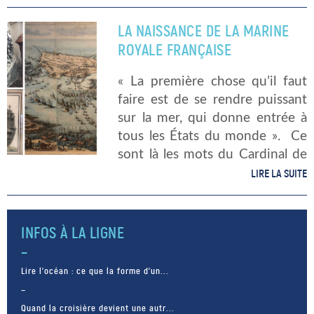
pour avoir permis au marquis
de La Fayette de rejoindre les
LA NAISSANCE DE LA MARINE
insurgés américains en 1780,
ROYALE FRANÇAISE
afin de […]
« La première chose qu’il faut
faire est de se rendre puissant
sur la mer, qui donne entrée à
tous les États du monde ». Ce
sont là les mots du Cardinal de
Richelieu qui, dans la première
LIRE LA SUITE
moitié du XVIIe siècle, s’emploie
à […]
INFOS À LA LIGNE
Lire l’océan : ce que la forme d’un...
Quand la croisière devient une autr...