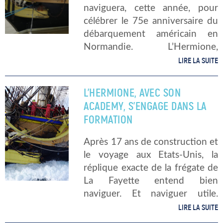
naviguera, cette année, pour
célébrer le 75e anniversaire du
débarquement américain en
Normandie. L’Hermione,
frégate de la liberté et symbole
LIRE LA SUITE
de l’amitié franco-américaine,
ne pouvait pas être absente de
L’HERMIONE, AVEC SON
ce rendez-vous. Plusieurs
ACADEMY, S’ENGAGE DANS LA
escales sont prévues de
FORMATION
Rochefort jusqu’en […]
Après 17 ans de construction et
le voyage aux Etats-Unis, la
réplique exacte de la frégate de
La Fayette entend bien
naviguer. Et naviguer utile.
L’Hermione se donne pour cap
LIRE LA SUITE
la formation, au travers de