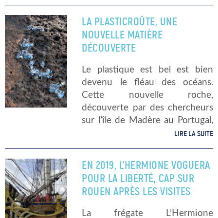
vous comment se forme une
vague ? Et que pouvons-nous
LA PLASTICROÛTE, UNE
appeler vague, très exactement
NOUVELLE MATIÈRE
? […]
DÉCOUVERTE
Le plastique est bel est bien
devenu le fléau des océans.
Cette nouvelle roche,
découverte par des chercheurs
sur l’île de Madère au Portugal,
inquiète. La composition de la
LIRE LA SUITE
« plasticroûte » Cette roche est
essentiellement composée de
EN 2019, L’HERMIONE VOGUERA
polyéthylène, le plastique le […]
POUR LA LIBERTÉ, CAP SUR
ROUEN APRÈS LES VISITES
La frégate L’Hermione