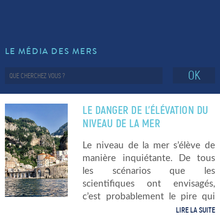
LE MÉDIA DES MERS
OK
LE DANGER DE L’ÉLÉVATION DU
NIVEAU DE LA MER
Le niveau de la mer s’élève de
manière inquiétante. De tous
les scénarios que les
scientifiques ont envisagés,
c’est probablement le pire qui
va se produire. C’est une
LIRE LA SUITE