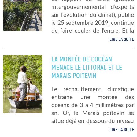
intergouvernemental d’experts
sur l’évolution du climat), publié
le 25 septembre 2019, continue
de faire couler de l’encre. Et la
montée du niveau des océans
LIRE LA SUITE
prévue à + 1 mètre 50 d’ici
l’année 2100 concerne bien […]
LA MONTÉE DE L’OCÉAN
MENACE LE LITTORAL ET LE
MARAIS POITEVIN
Le réchauffement climatique
entraîne une montée des
océans de 3 à 4 millimètres par
an. Or, le Marais poitevin se
situe déjà en dessous du niveau
de la mer. Donc, on imagine
LIRE LA SUITE