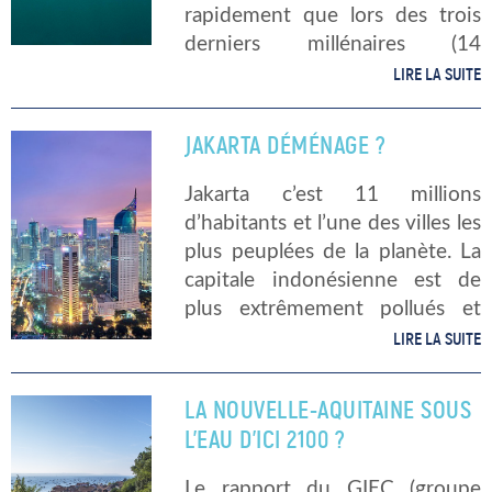
rapidement que lors des trois
derniers millénaires (14
centimètres au XXème siècle).
LIRE LA SUITE
Et cette hausse s’accélère
encore au XXIème siècle. À
JAKARTA DÉMÉNAGE ?
quelles conséquences doit-on
s’attendre, […]
Jakarta c’est 11 millions
d’habitants et l’une des villes les
plus peuplées de la planète. La
capitale indonésienne est de
plus extrêmement pollués et
très affectée par la montée du
LIRE LA SUITE
niveau des océans. Un projet
fou de déménagement La ville
LA NOUVELLE-AQUITAINE SOUS
[…]
L’EAU D’ICI 2100 ?
Le rapport du GIEC (groupe