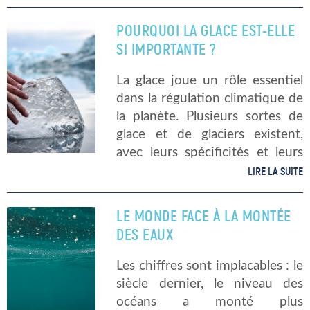
première. Les scientifiques
envisageant toujours le pire «
POURQUOI LA GLACE EST-ELLE
au cas où » […]
SI IMPORTANTE ?
La glace joue un rôle essentiel
dans la régulation climatique de
la planète. Plusieurs sortes de
glace et de glaciers existent,
avec leurs spécificités et leurs
impacts sur la vie animale,
LIRE LA SUITE
végétale, humaine. On sait que
la fonte des glaces […]
LE MONDE FACE À LA MONTÉE
DES EAUX
Les chiffres sont implacables : le
siècle dernier, le niveau des
océans a monté plus