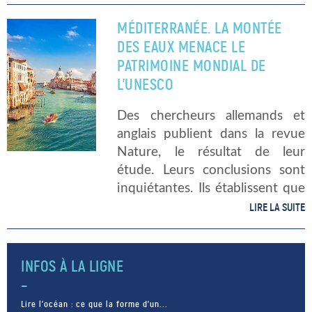
aisément qu’en cas de forte
tempête dans les […]
MÉDITERRANÉE. LA MONTÉE
DES EAUX MENACE LE
PATRIMOINE MONDIAL DE
L’UNESCO
Des chercheurs allemands et
anglais publient dans la revue
Nature, le résultat de leur
étude. Leurs conclusions sont
inquiétantes. Ils établissent que
» sur 49 sites du patrimoine
LIRE LA SUITE
mondial de l’UNESCO en
Méditerranée 42 sont déjà
menacés par l’érosion côtière ».
INFOS À LA LIGNE
37 […]
Lire l’océan : ce que la forme d’un...