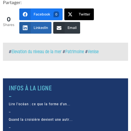
Partager:
Facebook
Twitter
0
0
Shares
LinkedIn
Email
#
Elevation du niveau de la mer
#
Patrimoine
#
Venise
INFOS À LA LIGNE
Lire l’océan : ce que la forme d’un...
Quand la croisière devient une autr...