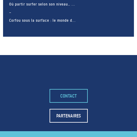
Où partir surfer selon son niveau… ...
Corfou sous la surface : le monde d...
CONTACT
– FACEBOOK –
POUR LIKER
PARTENAIRES
TA MER
J'AIME