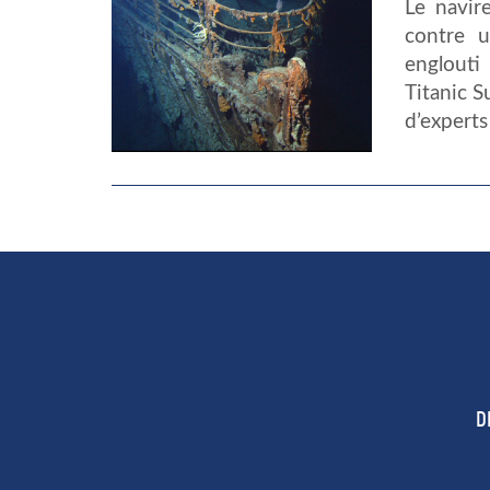
Le navire
contre 
englouti
Titanic 
d’experts
D