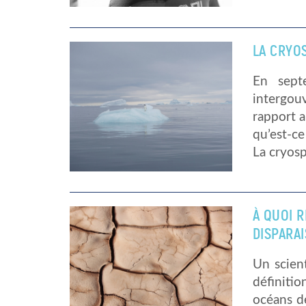
LA CRYO
En sept
intergou
rapport a
qu’est-ce
La cryos
À QUOI R
DISPARAI
Un scien
définitio
océans de