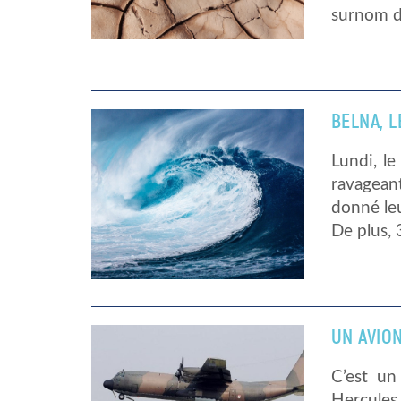
surnom de
BELNA, 
Lundi, le
ravageant
donné leu
De plus, 
UN AVION
C’est un
Hercules