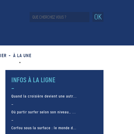
OK
IER
À LA UNE
INFOS À LA LIGNE
Quand la croisière devient une autr...
Où partir surfer selon son niveau… ...
Corfou sous la surface : le monde d...