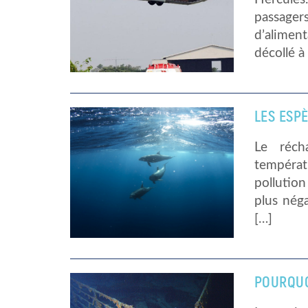
passagers
d’aliment
décollé à
LES ESP
Le réch
températ
pollutio
plus nég
[…]
POURQUOI