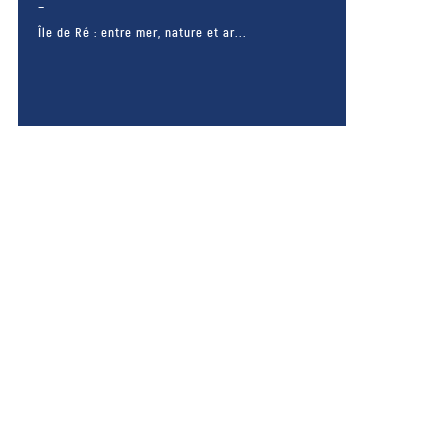
Île de Ré : entre mer, nature et ar...
– FACEBOOK –
POUR LIKER
TA MER
J'AIME