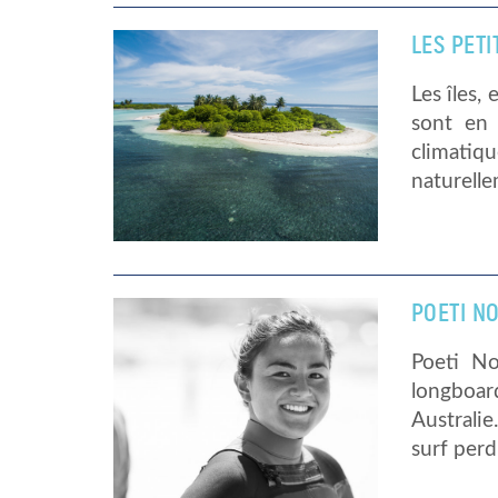
LES PETI
Les îles,
sont en 
climatiq
naturelle
POETI NO
Poeti No
longboard
Australie
surf perd