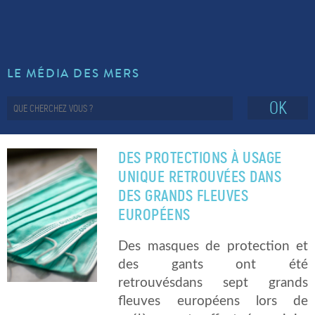
LE MÉDIA DES MERS
OK
DES PROTECTIONS À USAGE
UNIQUE RETROUVÉES DANS
DES GRANDS FLEUVES
EUROPÉENS
Des masques de protection et
des gants ont été
retrouvésdans sept grands
fleuves européens lors de