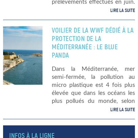
prélèvements effectués en juin.
Au début du mois de juillet,
LIRE LA SUITE
Romy Hentinger, porte-parole
de la fondation Tara Océan et
VOILIER DE LA WWF DÉDIÉ À LA
spécialiste dans la recherche
PROTECTION DE LA
scientifique autour […]
MÉDITERRANÉE : LE BLUE
PANDA
Dans la Méditerranée, mer
semi-fermée, la pollution au
micro plastique est 4 fois plus
élevée que dans les océans les
plus pollués du monde, selon
l’association WWF. Un voilier
LIRE LA SUITE
aux couleurs de la WWF
sillonne la
Méditerranée durant les mois
INFOS À LA LIGNE