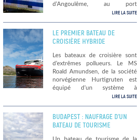
d’Angoulême, au port
l’Houmeau. Heureusement, les
LIRE LA SUITE
pompiers ont pu intervenir
rapidement et éteindre le feu
LE PREMIER BATEAU DE
dans les plus brefs délais.
CROISIÈRE HYBRIDE
Aucune […]
Les bateaux de croisière sont
d’extrêmes pollueurs. Le MS
Roald Amundsen, de la société
norvégienne Hurtigruten est
équipé d’un système à
propulsion hybride, ce qui lui
LIRE LA SUITE
permettrait de réduire ses
émissions de CO2 et son
BUDAPEST : NAUFRAGE D’UN
empreinte carbone de 20%. Un
BATEAU DE TOURISME
[…]
Un bateau de tourisme de la