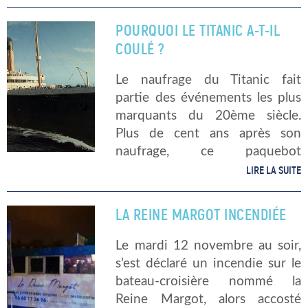
mardi 25 février dernier, le
Meraviglia, navire de […]
POURQUOI LE TITANIC A-T-IL
COULÉ ?
Le naufrage du Titanic fait
partie des événements les plus
marquants du 20ème siècle.
Plus de cent ans après son
naufrage, ce paquebot
monumental, que beaucoup
LIRE LA SUITE
disaient insubmersible,
continue de fasciner. Mais que
LA REINE MARGOT INCENDIÉE
s’est-il passé exactement ? Et
qu’en est-il […]
Le mardi 12 novembre au soir,
s’est déclaré un incendie sur le
bateau-croisière nommé la
Reine Margot, alors accosté