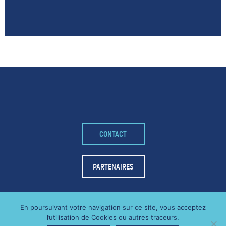
– FACEBOOK –
CONTACT
POUR LIKER
TA MER
PARTENAIRES
J'AIME
En poursuivant votre navigation sur ce site, vous acceptez
l’utilisation de Cookies ou autres traceurs.
MENTIONS LÉGALES
RGPD
2021 - THE WOODSTOCK
|
|
|