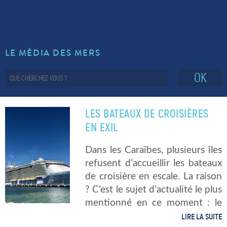
LE MÉDIA DES MERS
OK
LES BATEAUX DE CROISIÈRES
EN EXIL
Dans les Caraïbes, plusieurs îles
refusent d’accueillir les bateaux
de croisière en escale. La raison
? C’est le sujet d’actualité le plus
mentionné en ce moment : le
Covid-19 ou Coronavirus. Le
LIRE LA SUITE