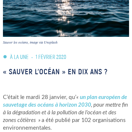
Sauver les océans, image via Unsplash
À LA UNE
•
1 FÉVRIER 2020
« SAUVER L’OCÉAN » EN DIX ANS ?
C’était le mardi 28 janvier, qu’
«
un plan européen de
sauvetage des océans à horizon 2030
, pour mettre fin
à la dégradation et à la pollution de l’océan et des
zones côtières »
a été publié par 102 organisations
environnementales.