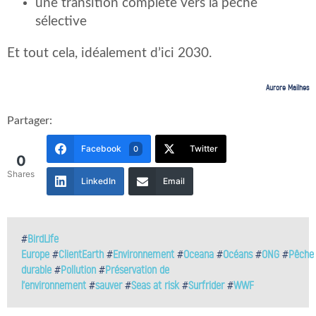
une transition complète vers la pêche
sélective
Et tout cela, idéalement d’ici 2030.
Aurore Mailhes
Partager:
Facebook
Twitter
0
0
Shares
LinkedIn
Email
#
BirdLife
Europe
#
ClientEarth
#
Environnement
#
Oceana
#
Océans
#
ONG
#
Pêche
durable
#
Pollution
#
Préservation de
l'environnement
#
sauver
#
Seas at risk
#
Surfrider
#
WWF