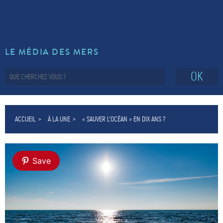
LE MÉDIA DES MERS
OK
ACCUEIL
À LA UNE
« SAUVER L’OCÉAN » EN DIX ANS ?
Save