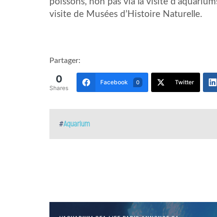
poissons, non pas via la visite d’aquariu
visite de Musées d’Histoire Naturelle.
Partager:
0
Facebook
Twitter
0
Shares
#
Aquarium