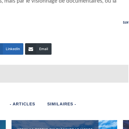
ms, mais par le visionnage de documentaires, ou la
Ed.W
LinkedIn
Email
- ARTICLES
SIMILAIRES -