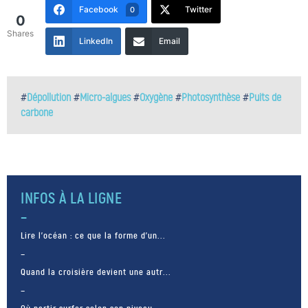
Facebook
Twitter
0
0
Shares
LinkedIn
Email
#
Dépollution
#
Micro-algues
#
Oxygène
#
Photosynthèse
#
Puits de
carbone
INFOS À LA LIGNE
Lire l’océan : ce que la forme d’un...
Quand la croisière devient une autr...