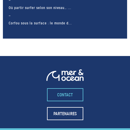
Où partir surfer selon son niveau… ...
Corfou sous la surface : le monde d...
CONTACT
– FACEBOOK –
POUR LIKER
PARTENAIRES
TA MER