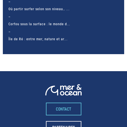
Où partir surfer selon son niveau… ...
Corfou sous la surface : le monde d...
Île de Ré : entre mer, nature et ar...
CONTACT
– FACEBOOK –
POUR LIKER