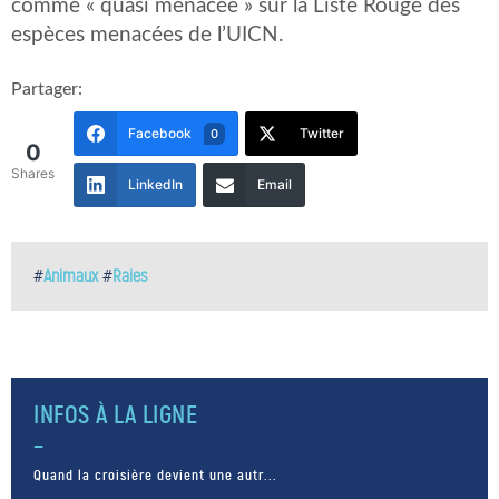
comme « quasi menacée » sur la Liste Rouge des
espèces menacées de l’UICN.
Partager:
Facebook
Twitter
0
0
Shares
LinkedIn
Email
#
Animaux
#
Raies
INFOS À LA LIGNE
Quand la croisière devient une autr...