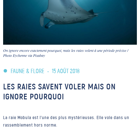
On ignore encore exactement pourquoi, mais les raies volent à une période précise /
Photo Eychenne via Pixabay
FAUNE & FLORE
•
15 AOÛT 2018
LES RAIES SAVENT VOLER MAIS ON
IGNORE POURQUOI
La raie Mobula est l'une des plus mystérieuses. Elle vole dans un
rassemblement hors norme.