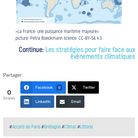
»La France: une puissance maritime majeure«
picture: Petra Boeckmann licence: CC-BY-SA 4.0
Continue:
Les stratégies pour faire face aux
évènements climatiques
Partager:
Facebook
Twitter
0
0
Shares
LinkedIn
Email
#
Accord de Paris
#
Bretagne
#
Climat
#
Littoral