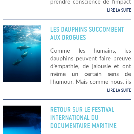
prendre conscience de l’impact
de l’homme sur les espaces
LIRE LA SUITE
marins. Certains documentaires
sont des productions propres,
LES DAUPHINS SUCCOMBENT
d’autres ont été réalisés par des
AUX DROGUES
[…]
Comme les humains, les
dauphins peuvent faire preuve
d’empathie, de jalousie et ont
même un certain sens de
l’humour. Mais comme nous, ils
peuvent présenter une
LIRE LA SUITE
certaines faiblesse face aux
substances addictives. Des
RETOUR SUR LE FESTIVAL
images capturées pour un
INTERNATIONAL DU
documentaire montrent des […]
DOCUMENTAIRE MARITIME