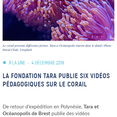
Le corail présente différentes formes. Tara et Océanopolis entrent dans le détail / Photo
David Clode, Unsplash
À LA UNE
•
4 DÉCEMBRE 2018
LA FONDATION TARA PUBLIE SIX VIDÉOS
PÉDAGOGIQUES SUR LE CORAIL
De retour d’expédition en Polynésie,
Tara et
Océanopolis de Brest
publie des vidéos