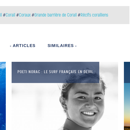
l
#
Corail
#
Coraux
#
Grande barrière de Corail
#
Récifs coralliens
- ARTICLES
SIMILAIRES -
POETI NORAC : LE SURF FRANÇAIS EN DEUIL