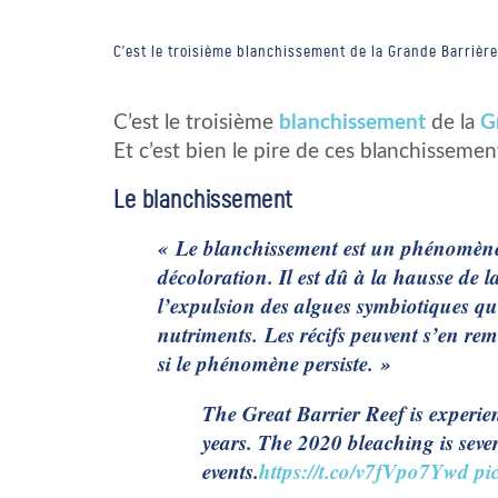
C'est le troisième blanchissement de la Grande Barrièr
C’est le troisième
blanchissement
de la
G
Et c’est bien le pire de ces blanchisseme
Le blanchissement
« Le blanchissement est un phénomène 
décoloration. Il est dû à la hausse de l
l’expulsion des algues symbiotiques qu
nutriments. Les récifs peuvent s’en reme
si le phénomène persiste. »
The Great Barrier Reef is experien
years. The 2020 bleaching is seve
events.
https://t.co/v7fVpo7Ywd
pi