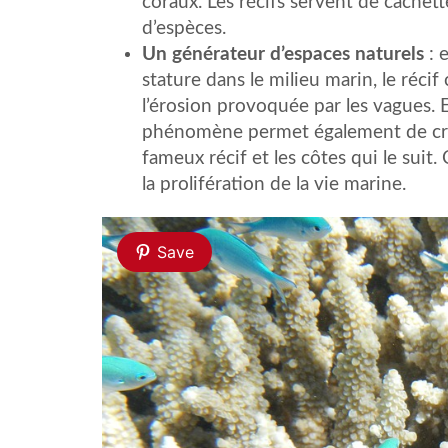
coraux. Les récifs servent de cachett
d’espèces.
Un générateur d’espaces naturels
: 
stature dans le milieu marin, le réci
l’érosion provoquée par les vagues. E
phénomène permet également de crée
fameux récif et les côtes qui le suit. 
la prolifération de la vie marine.
Save