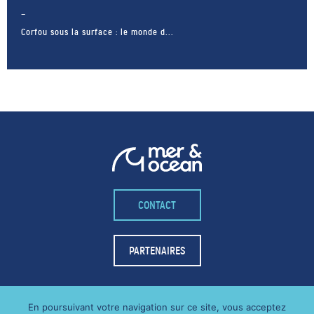
Corfou sous la surface : le monde d...
CONTACT
– FACEBOOK –
POUR LIKER
PARTENAIRES
TA MER
J'AIME
En poursuivant votre navigation sur ce site, vous acceptez