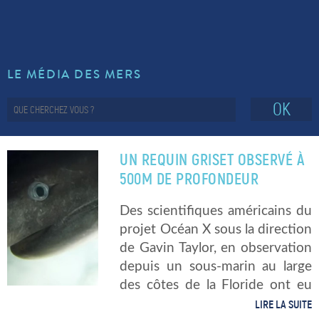
LE MÉDIA DES MERS
OK
UN REQUIN GRISET OBSERVÉ À
500M DE PROFONDEUR
Des scientifiques américains du
projet Océan X sous la direction
de Gavin Taylor, en observation
depuis un sous-marin au large
des côtes de la Floride ont eu
l’improbable surprise de croiser
LIRE LA SUITE