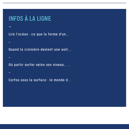
un requin griset de 5 m de long
le […]
INFOS À LA LIGNE
Lire l’océan : ce que la forme d’un...
Quand la croisière devient une autr...
Où partir surfer selon son niveau… ...
Corfou sous la surface : le monde d...